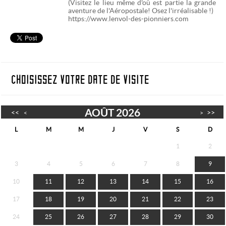
(Visitez le lieu même d'où est partie la grande
aventure de l'Aéropostale! Osez l'irréalisable !)
https://www.lenvol-des-pionniers.com
CHOISISSEZ VOTRE DATE DE VISITE
AOÛT 2026
<<
>>
<
>
L
M
M
J
V
S
D
1
2
3
4
5
6
7
8
9
10
11
12
13
14
15
16
17
18
19
20
21
22
23
24
25
26
27
28
29
30